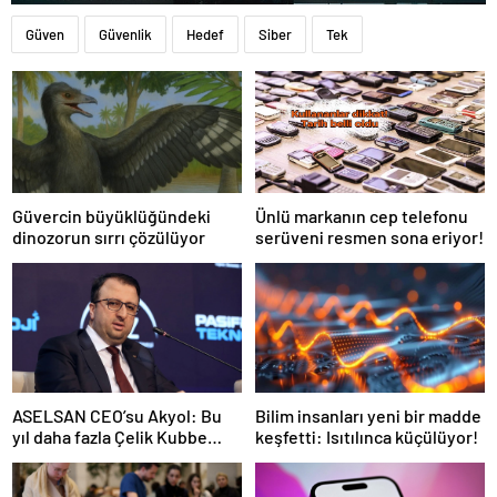
Güven
Güvenlik
Hedef
Siber
Tek
Güvercin büyüklüğündeki
Ünlü markanın cep telefonu
dinozorun sırrı çözülüyor
serüveni resmen sona eriyor!
Bilim insanları yeni bir madde
ASELSAN CEO’su Akyol: Bu
keşfetti: Isıtılınca küçülüyor!
yıl daha fazla Çelik Kubbe
bileşenini envantere
vereceğiz