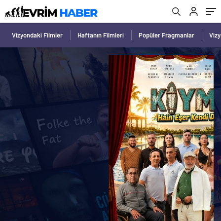
Vizyondaki Filmler
Haftanın Filmleri
Popüler Fragmanlar
Viz