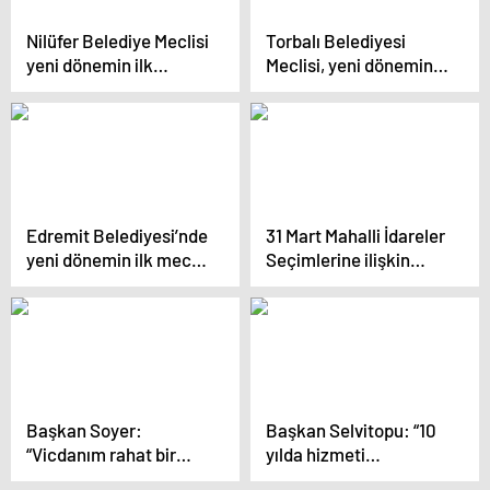
Nilüfer Belediye Meclisi
Torbalı Belediyesi
yeni dönemin ilk
Meclisi, yeni dönemin
toplantısını yaptı
ilk meclis toplantısını
gerçekleştirdi
Edremit Belediyesi’nde
31 Mart Mahalli İdareler
yeni dönemin ilk meclis
Seçimlerine ilişkin
toplantısı
değerlendirmelerde
bulunan İnegöl
Belediye Başkanı Alper
Taban, “Önümüzde
güzel bir 5 yılımız var.
Hizmet seferberliğimizi
sürdüreceğiz” dedi.
Başkan Soyer:
Başkan Selvitopu: “10
“Vicdanım rahat bir
yılda hizmeti
şekilde ayrılıyorum”
önceledik!”