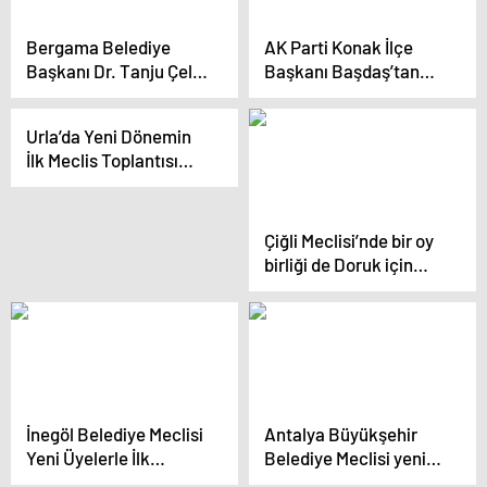
Bergama Belediye
AK Parti Konak İlçe
Başkanı Dr. Tanju Çelik
Başkanı Başdaş’tan
Gazetecilere
çağrı “Konak
Belediye’nin Borcunu
Belediyesi’nin borç
Urla’da Yeni Dönemin
ve Gelecek Vizyonunu
pankartını asın”
İlk Meclis Toplantısı
Paylaştı
Gerçekleşti
Çiğli Meclisi’nde bir oy
birliği de Doruk için
Başkan Onur Emrah
Yıldız; “Faaliyet
raporunu ekonomik
krizle
değerlendirmeliyiz.”
İnegöl Belediye Meclisi
Antalya Büyükşehir
Yeni Üyelerle İlk
Belediye Meclisi yeni
Toplantısını Yaptı
dönemin ilk toplantısını