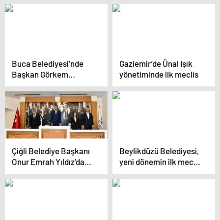
yaptı
Buca Belediyesi’nde
Gaziemir’de Ünal Işık
Başkan Görkem
yönetiminde ilk meclis
Duman yönetiminde ilk
meclis
Çiğli Belediye Başkanı
Beylikdüzü Belediyesi,
Onur Emrah Yıldız’dan
yeni dönemin ilk meclis
İlk Mecliste Uyum
toplantısını Beylikdüzü
Mesajları: “Yapıcı
Belediye Başkanı
Muhalefet
Mehmet Murat Çalık
Katalizördür”
başkanlığında
gerçekleştirdi