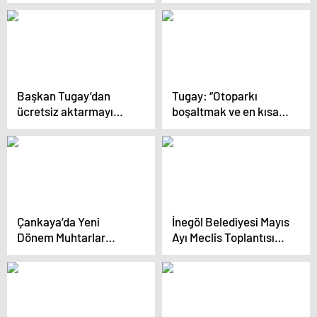
toplantısı yapıldı
Başkan Tugay’dan
Tugay: “Otoparkı
ücretsiz aktarmayı
boşaltmak ve en kısa
reddeden UKOME
zamanda yıkmak
kararına tepki “Daha
zorundayız”
ne kadar engel
olacaksınız?”
Çankaya’da Yeni
İnegöl Belediyesi Mayıs
Dönem Muhtarlar
Ayı Meclis Toplantısı
Tanışma Toplantısı
Yapıldı
Yapıldı