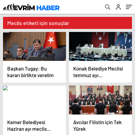
Meclis etiketi için sonuçlar
Başkan Tugay: Bu
Konak Belediye Meclisi
kararı birlikte verelim
temmuz ayı
toplantısını
gerçekleştirdi
Kemer Belediyesi
Avcılar Filistin için Tek
Haziran ayı meclis
Yürek