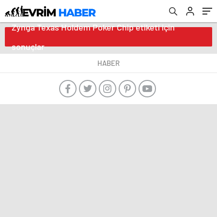
Zynga Texas Holdem Poker Chip etiketi için
sonuçlar
HABER