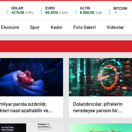
DOLAR
EURO
ALTIN
BITCOIN
47,7436
55,2510
6.660,55
%
0.18%
0.32%
2,59
Ekonomi
Spor
Kadın
Foto Galeri
Videolar
milyar parola sızdırıldı:
Dolandırıcılar, şifrelerin
kleri nasıl azaltabilir ve
neredeyse yarısını bir
dinizi nasıl
dakikadan kısa sürede
uyabilirsiniz?
kırabiliyor