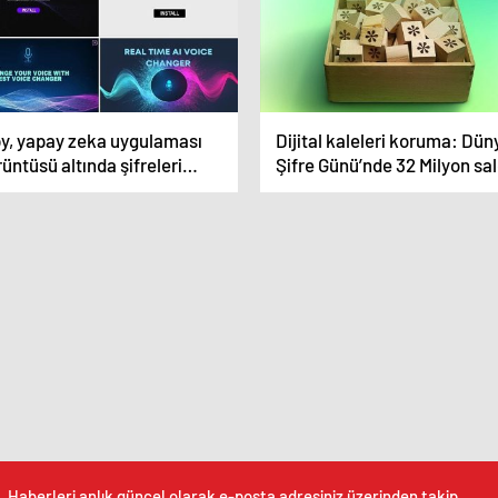
py, yapay zeka uygulaması
Dijital kaleleri koruma: Dün
üntüsü altında şifreleri
Şifre Günü’nde 32 Milyon sal
ıyor
engellendi
Haberleri anlık güncel olarak e-posta adresiniz üzerinden takip