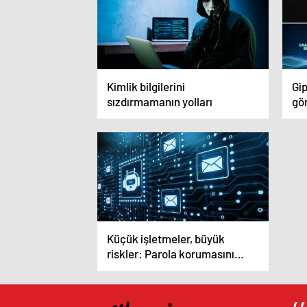
Kimlik bilgilerini
Gi
sızdırmamanın yolları
gör
çal
Küçük işletmeler, büyük
riskler: Parola korumasını
önceliklendirme