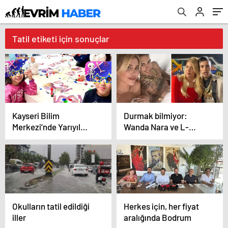
Tatil etiketi için sonuçlar
Kayseri Bilim
Durmak bilmiyor:
Merkezi’nde Yarıyıl
Wanda Nara ve L-
Kampı Büyük İlgi Gördü
Gante romantik tatilde
Okulların tatil edildiği
Herkes için, her fiyat
iller
aralığında Bodrum