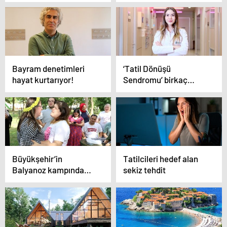
Bayram denetimleri
‘Tatil Dönüşü
hayat kurtarıyor!
Sendromu’ birkaç
hafta bile sürüyor!
Tatilin bitmesiyle
depresyon hissi
artıyor!
Büyükşehir’in
Tatilcileri hedef alan
Balyanoz kampında
sekiz tehdit
engel yok