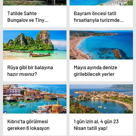
Tatilde Sahte
Bayram öncesi tatil
Bungalov ve Tiny
fırsatlarıyla turizmde
House Dolandırıcılığına
sezona hızlı açılış
Dikkat!
Rüya gibi bir balayına
Mayıs ayında denize
hazır mısınız?
girilebilecek yerler
Kıbrıs’ta görülmesi
1 gün izin al, 4 gün 23
gereken 6 lokasyon
Nisan tatili yap!