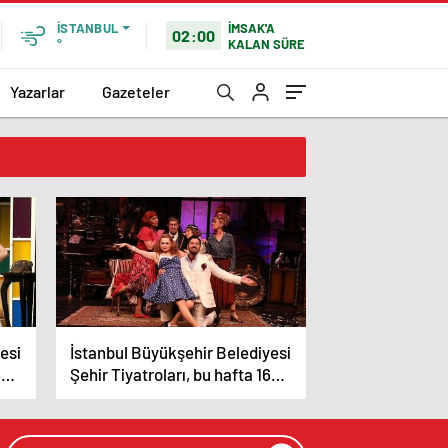
İMSAK'A
İSTANBUL
02:00
KALAN SÜRE
°
Yazarlar
Gazeteler
esi
İstanbul Büyükşehir Belediyesi
6
Şehir Tiyatroları, bu hafta 16
oyunla seyirci karşısına
çıkıyor.