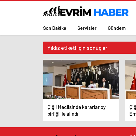
Son Dakika
Servisler
Gündem
Yıldız etiketi için sonuçlar
Çiğli Meclisinde kararlar oy
Çiğ
birliği ile alındı
Emr
Uyu
Mu