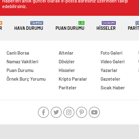
Haberleri anlık güncel olarak e-posta adresiniz üzerinden takip
edebilirsiniz.
K
TAHMİNİ
LİG
EKONOMİ
E
R
HAVA DURUMU
PUAN DURUMU
HISSELER
PARI
Canlı Borsa
Altınlar
Foto Galeri
Namaz Vakitleri
Dövizler
Video Galeri
Puan Durumu
Hisseler
Yazarlar
Örnek Burç Yorumu
Kripto Paralar
Gazeteler
Pariteler
Sıcak Haber