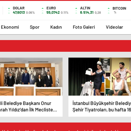
DOLAR
EURO
ALTIN
BITCOIN
47,6013
55,0742
6.514,31
%
0.06%
0.11%
0,28
Ekonomi
Spor
Kadın
Foto Galeri
Videolar
li Belediye Başkanı Onur
İstanbul Büyükşehir Belediy
ah Yıldız’dan İlk Mecliste
Şehir Tiyatroları, bu hafta 1
m Mesajları: “Yapıcı
oyunla seyirci karşısına
halefet Katalizördür”
çıkıyor.