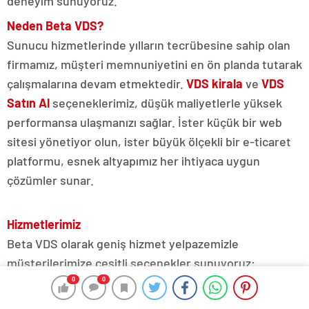
deneyim sunuyoruz.
Neden Beta VDS?
Sunucu hizmetlerinde yılların tecrübesine sahip olan
firmamız, müşteri memnuniyetini en ön planda tutarak
çalışmalarına devam etmektedir.
VDS kirala
ve
VDS
Satın Al
seçeneklerimiz, düşük maliyetlerle yüksek
performansa ulaşmanızı sağlar. İster küçük bir web
sitesi yönetiyor olun, ister büyük ölçekli bir e-ticaret
platformu, esnek altyapımız her ihtiyaca uygun
çözümler sunar.
Hizmetlerimiz
Beta VDS olarak geniş hizmet yelpazemizle
müşterilerimize çeşitli seçenekler sunuyoruz:
0
0
• VDS Sunucu:
Kendi sanal sunucunuzu uygun
fiyatlarla kiralayın. Özel kaynak kullanımı, yüksek hız ve