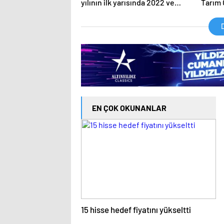
yılının ilk yarısında 2022 ve
Tarım 
2023 yıllarındaki kötü gidişi
gelişi
durdurdu
D
EN ÇOK OKUNANLAR
15 hisse hedef fiyatını yükseltti