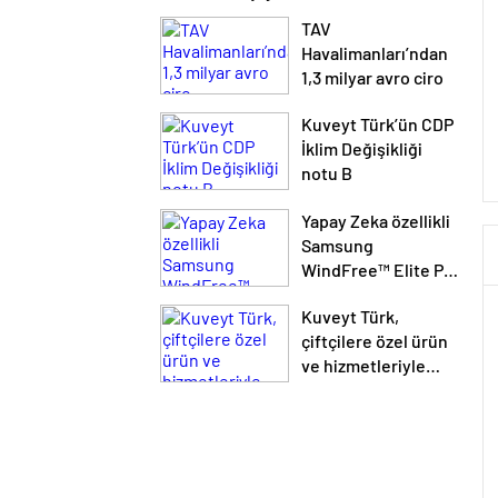
TAV
Havalimanları’ndan
1,3 milyar avro ciro
Kuveyt Türk’ün CDP
İklim Değişikliği
notu B
Yapay Zeka özellikli
Samsung
WindFree™ Elite PM
1.0 Klima
Kuveyt Türk,
kişiselleştirilmiş
çiftçilere özel ürün
konfor sunuyor
ve hizmetleriyle
Konya Tarım
Fuarı’nda