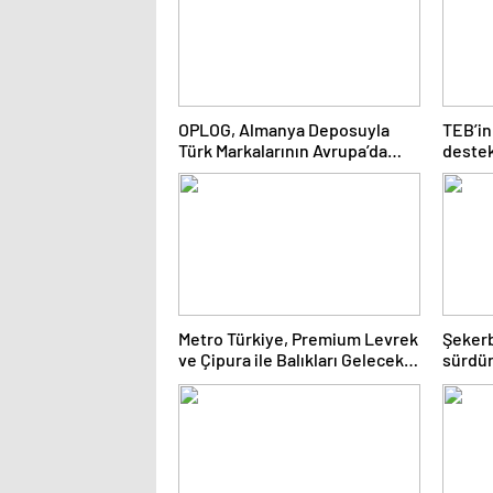
OPLOG, Almanya Deposuyla
TEB’in
Türk Markalarının Avrupa’da
destek
Büyümesine Destek Oluyor
çeyreğ
Metro Türkiye, Premium Levrek
Şekerb
ve Çipura ile Balıkları Gelecek
sürdürü
Nesillere Miras Bırakıyor
için iş 