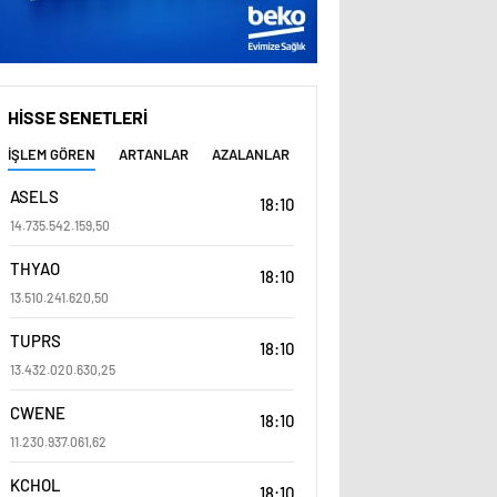
HİSSE SENETLERİ
İŞLEM GÖREN
ARTANLAR
AZALANLAR
ASELS
18:10
14.735.542.159,50
THYAO
18:10
13.510.241.620,50
TUPRS
18:10
13.432.020.630,25
CWENE
18:10
11.230.937.061,62
KCHOL
18:10