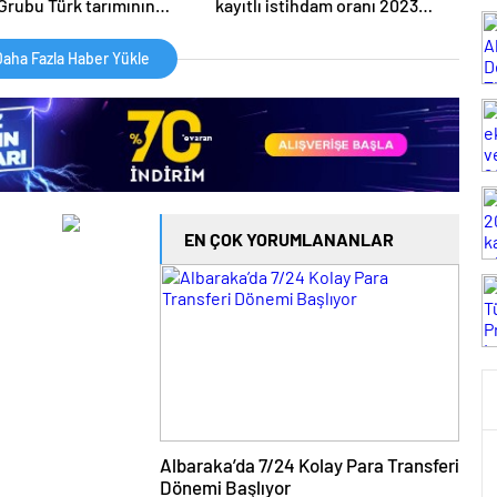
Grubu Türk tarımının
kayıtlı istihdam oranı 2023
mi için ortak lobi yapacak
yılında %75,6 olarak gerçekleşti
aha Fazla Haber Yükle
EN ÇOK YORUMLANANLAR
Albaraka’da 7/24 Kolay Para Transferi
Dönemi Başlıyor