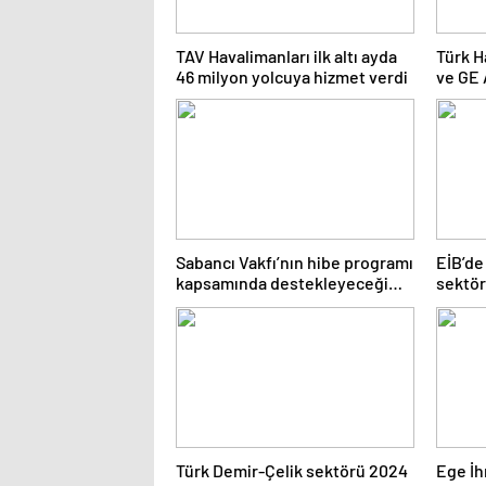
TAV Havalimanları ilk altı ayda
Türk H
46 milyon yolcuya hizmet verdi
ve GE 
birliğ
Mutaba
Sabancı Vakfı’nın hibe programı
EİB’de 
kapsamında destekleyeceği
sektör 
projeler açıklandı
Türk Demir-Çelik sektörü 2024
Ege İhr