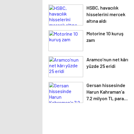
HSBC, havacılık
hisselerini mercek
altına aldı
Motorine 10 kuruş
zam
Aramco’nun net kârı
yüzde 25 eridi
Gersan hissesinde
Harun Kahraman’a
7.2 milyon TL para
cezası