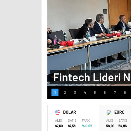
Fintech Lideri N
DOLAR
EURO
ALIŞ
SATIŞ
FARK
ALIŞ
SATIŞ
47,60
47,58
% 0.05
54,99
54,96