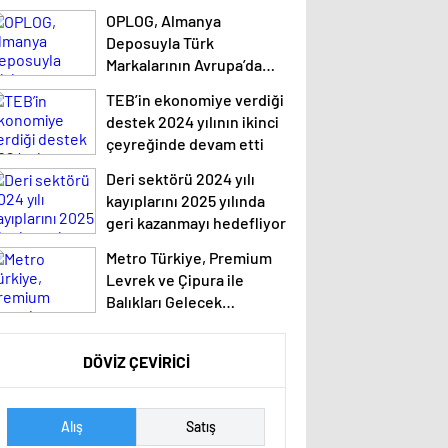
ulaştı
OPLOG, Almanya
Deposuyla Türk
Markalarının Avrupa’da
Büyümesine Destek
TEB’in ekonomiye verdiği
Oluyor
destek 2024 yılının ikinci
çeyreğinde devam etti
Deri sektörü 2024 yılı
kayıplarını 2025 yılında
geri kazanmayı hedefliyor
Metro Türkiye, Premium
Levrek ve Çipura ile
Balıkları Gelecek
Nesillere Miras Bırakıyor
DÖVİZ ÇEVİRİCİ
Alış
Satış