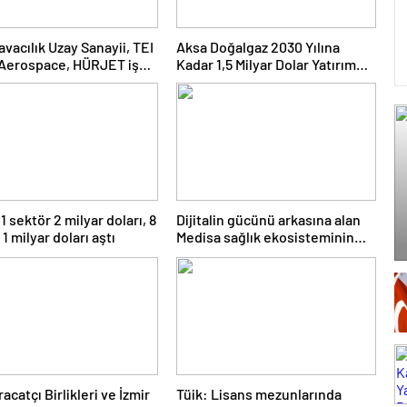
avacılık Uzay Sanayii, TEI
Aksa Doğalgaz 2030 Yılına
Aerospace, HÜRJET iş
Kadar 1,5 Milyar Dolar Yatırım
ini genişletmek amacıyla
Yapmayı Hedefliyor
kat Anlaşması imzalıyor
1 sektör 2 milyar doları, 8
Dijitalin gücünü arkasına alan
1 milyar doları aştı
Medisa sağlık ekosisteminin
yeni oyuncusu oldu
acatçı Birlikleri ve İzmir
Tüik: Lisans mezunlarında