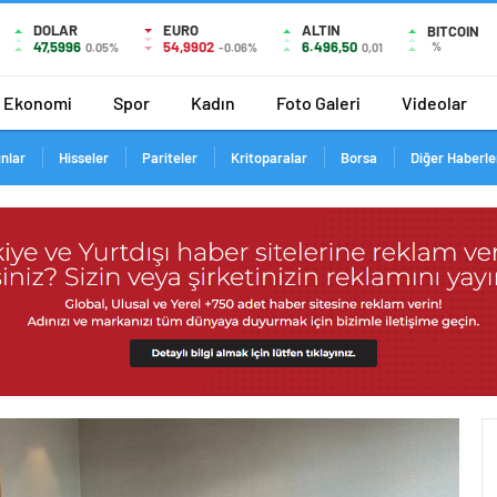
DOLAR
EURO
ALTIN
BITCOIN
47,5996
54,9902
6.496,50
%
0.05%
-0.06%
0,01
Ekonomi
Spor
Kadın
Foto Galeri
Videolar
ınlar
Hisseler
Pariteler
Kritoparalar
Borsa
Diğer Haberle