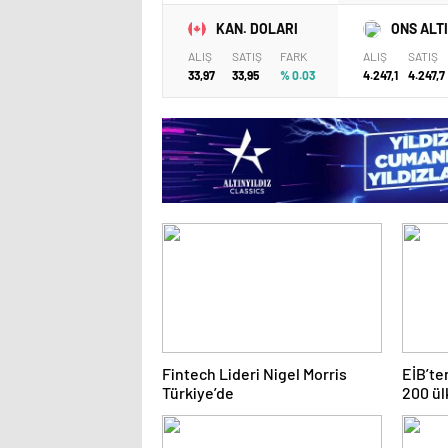
KAN. DOLARI
ONS ALT
ALIŞ
SATIŞ
FARK
ALIŞ
SATIŞ
33,97
33,95
% 0.03
4.247,1
4.247,7
Fintech Lideri Nigel Morris
EİB’te
Türkiye’de
200 ül