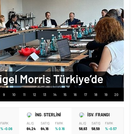
igel Morris Türkiye’de
İNG. STERLİNİ
İSV. FRANGI
FARK
ALIŞ
SATIŞ
FARK
ALIŞ
SATIŞ
FARK
% -0.06
64,24
64,16
% 0.16
58,63
58,59
% -0.57