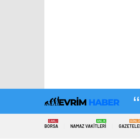
CANLI
ANLIK
GÜNLÜ
BORSA
NAMAZ VAKITLERI
GAZETELE