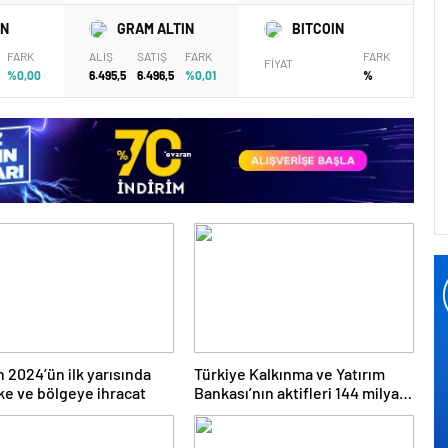
IN
GRAM ALTIN
BITCOIN
FARK
ALIŞ
SATIŞ
FARK
FARK
FİYAT
%0,00
6.495,5
6.496,5
%0,01
%
n 2024’ün ilk yarısında
Türkiye Kalkınma ve Yatırım
ke ve bölgeye ihracat
Bankası’nın aktifleri 144 milyar
TL’ye ulaştı