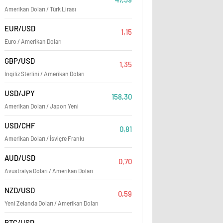
Amerikan Doları / Türk Lirası
EUR/USD
1,15
Euro / Amerikan Doları
GBP/USD
1,35
İngiliz Sterlini / Amerikan Doları
USD/JPY
158,30
EİB’ten 2024’ün ilk yarısınd
Amerikan Doları / Japon Yeni
bölgeye ihracat
USD/CHF
0,81
Amerikan Doları / İsviçre Frankı
AUD/USD
0,70
Avustralya Doları / Amerikan Doları
NZD/USD
0,59
Yeni Zelanda Doları / Amerikan Doları
BTC/USD