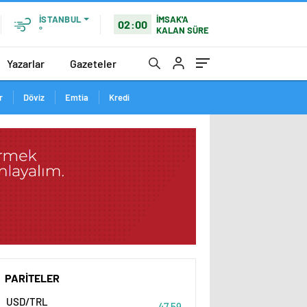
İSTANBUL
İMSAK'A
02:00
°
KALAN SÜRE
Yazarlar
Gazeteler
r
Döviz
Emtia
Kredi
PARİTELER
USD/TRL
47,59