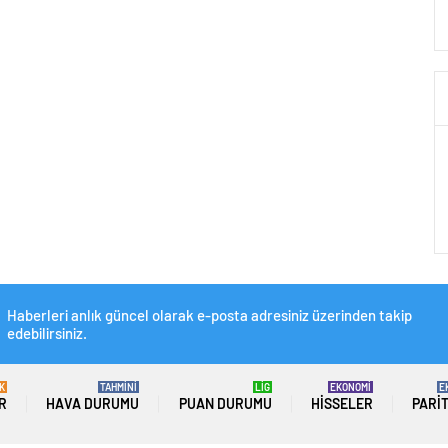
Haberleri anlık güncel olarak e-posta adresiniz üzerinden takip
edebilirsiniz.
K
TAHMİNİ
LİG
EKONOMİ
E
R
HAVA DURUMU
PUAN DURUMU
HISSELER
PARI