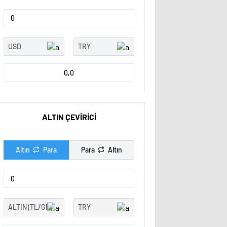
0,0
ALTIN ÇEVİRİCİ
Altın
Para
Para
Altın