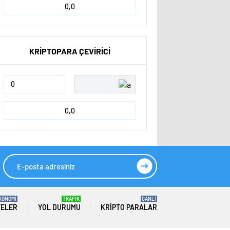
0,0
KRİPTOPARA ÇEVİRİCİ
0,0
KONOMİ
TRAFİK
CANLI
TELER
YOL DURUMU
KRIPTO PARALAR