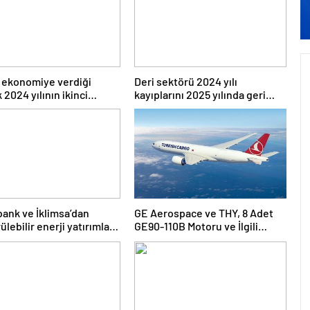
 ekonomiye verdiği
Deri sektörü 2024 yılı
 2024 yılının ikinci
kayıplarını 2025 yılında geri
inde devam etti
kazanmayı hedefliyor
ank ve İklimsa’dan
GE Aerospace ve THY, 8 Adet
lebilir enerji yatırımları
GE90-110B Motoru ve İlgili
birliği
Hizmetleri Anlaşma İmzaladı