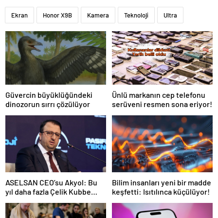
Ekran
Honor X9B
Kamera
Teknoloji
Ultra
Güvercin büyüklüğündeki
Ünlü markanın cep telefonu
dinozorun sırrı çözülüyor
serüveni resmen sona eriyor!
Bilim insanları yeni bir madde
ASELSAN CEO’su Akyol: Bu
keşfetti: Isıtılınca küçülüyor!
yıl daha fazla Çelik Kubbe
bileşenini envantere
vereceğiz