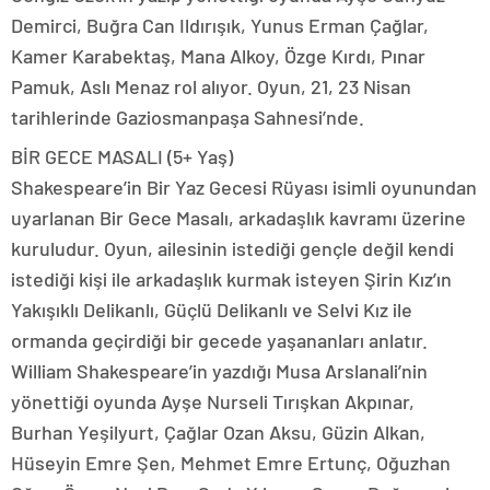
Demirci, Buğra Can Ildırışık, Yunus Erman Çağlar,
Kamer Karabektaş, Mana Alkoy, Özge Kırdı, Pınar
Pamuk, Aslı Menaz rol alıyor. Oyun, 21, 23 Nisan
tarihlerinde Gaziosmanpaşa Sahnesi’nde.
BİR GECE MASALI (5+ Yaş)
Shakespeare’in Bir Yaz Gecesi Rüyası isimli oyunundan
uyarlanan Bir Gece Masalı, arkadaşlık kavramı üzerine
kuruludur. Oyun, ailesinin istediği gençle değil kendi
istediği kişi ile arkadaşlık kurmak isteyen Şirin Kız’ın
Yakışıklı Delikanlı, Güçlü Delikanlı ve Selvi Kız ile
ormanda geçirdiği bir gecede yaşananları anlatır.
William Shakespeare’in yazdığı Musa Arslanali’nin
yönettiği oyunda Ayşe Nurseli Tırışkan Akpınar,
Burhan Yeşilyurt, Çağlar Ozan Aksu, Güzin Alkan,
Hüseyin Emre Şen, Mehmet Emre Ertunç, Oğuzhan