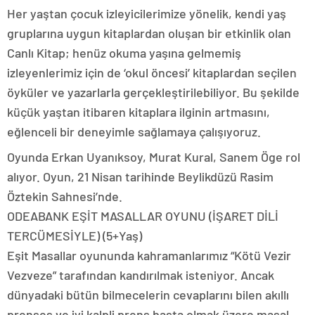
Her yaştan çocuk izleyicilerimize yönelik, kendi yaş
gruplarına uygun kitaplardan oluşan bir etkinlik olan
Canlı Kitap; henüz okuma yaşına gelmemiş
izleyenlerimiz için de ‘okul öncesi’ kitaplardan seçilen
öyküler ve yazarlarla gerçekleştirilebiliyor. Bu şekilde
küçük yaştan itibaren kitaplara ilginin artmasını,
eğlenceli bir deneyimle sağlamaya çalışıyoruz.
Oyunda Erkan Uyanıksoy, Murat Kural, Sanem Öge rol
alıyor. Oyun, 21 Nisan tarihinde Beylikdüzü Rasim
Öztekin Sahnesi’nde.
ODEABANK EŞİT MASALLAR OYUNU (İŞARET DİLİ
TERCÜMESİYLE) (5+Yaş)
Eşit Masallar oyununda kahramanlarımız “Kötü Vezir
Vezveze” tarafından kandırılmak isteniyor. Ancak
dünyadaki bütün bilmecelerin cevaplarını bilen akıllı
prenses ve iyi kalpli prens başta olmak üzere masal