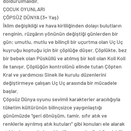
doldurulmalıdır.
ÇOCUK OYUNLARI
ÇÖPSÜZ DÜNYA (3+ Yaş)
İklim değişikliği ve hava kirliliğinden dolayı bulutların
renginin, rüzgârın yönünün değiştiği günlerden bir
gün; umutlu, mutlu ve bilinçli bir uçurtma olan Uç Uç
kuyruğu koptuğu için bir çöplüğe düşer. Çöplükte, bez
bir bebek olan Püsküllü ve atılmış bir koli olan Koli Koli
ile tanışır. Çöplüğün kontrolünü elinde tutan Çöpten
Kral ve yardımcısı Sinek ile kurulu düzenlerini
değiştirmeye çalışan Uç Uç arasında bir mücadele
başlar.
Çöpsüz Dünya oyunu sevimli karakterler aracılığıyla
tüketim kültürünün bilinçsizce yaygınlaştığı
günümüzde “geri dönüşüm, tamir, sıfır atık ve
renklerle ayrılmış atık kutuları’’ gibi konuları ele alarak