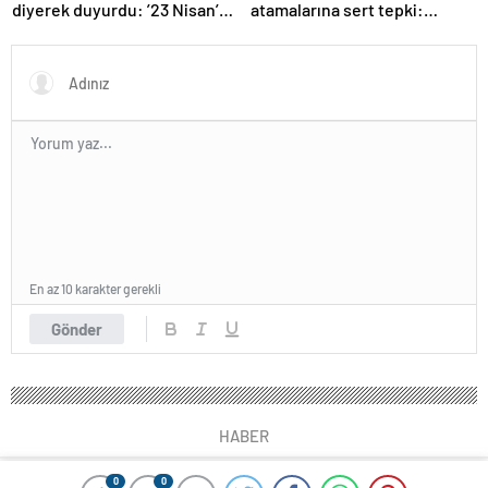
diyerek duyurdu: ’23 Nisan’da
atamalarına sert tepki:
önemli bir gündemimiz var’
Gençler işsiz, çocuklar
öğretmensiz
En az 10 karakter gerekli
Gönder
HABER
0
0