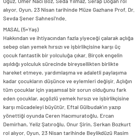
Oğuz, Ömer Naci Boz, Seda Yılmaz, Serap Doğan rol
alıyor. Oyun, 23 Nisan tarihinde Müze Gazhane Prof. Dr.
Sevda Şener Sahnesi’nde.
MASAL (5+Yaş)
Hakkından ve ihtiyacından fazla yiyeceği çalarak açlığa
sebep olan yemek hırsızı ve işbirlikçisine karşı üç
çocuk fantastik bir yolculuğa çıkar. Birçok engelin
aşıldığı yolculuk sürecinde bireysellikten birlikte
hareket etmeye, yardımlaşma ve adaletli paylaşıma
kadar çocukların düşünce ve eylemleri değişir. Açlığın
tüm çocuklar için yaşamsal bir sorun olduğunu fark
eden çocuklar, açgözlü yemek hırsızı ve işbirlikçisine
karşı mücadeleyi büyütür. Eftal Gülbudak’ın yazıp
yönettiği oyunda Ceren Hacımuratoğlu, Ercan
Demirhan, Yeliz Şatıroğlu, Onur Şirin, Serkan Bozkurt
rol alıyor. Oyun, 23 Nisan tarihinde Beylikdüzü Rasim