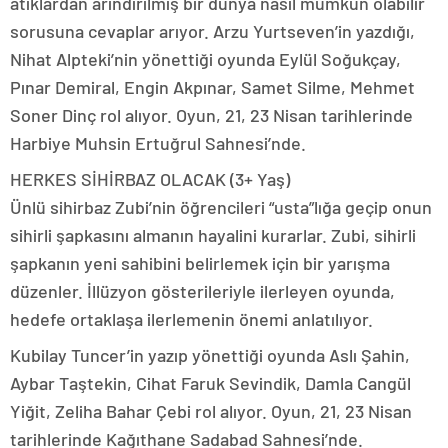
atıklardan arındırılmış bir dünya nasıl mümkün olabilir
sorusuna cevaplar arıyor. Arzu Yurtseven’in yazdığı,
Nihat Alpteki’nin yönettiği oyunda Eylül Soğukçay,
Pınar Demiral, Engin Akpınar, Samet Silme, Mehmet
Soner Dinç rol alıyor. Oyun, 21, 23 Nisan tarihlerinde
Harbiye Muhsin Ertuğrul Sahnesi’nde.
HERKES SİHİRBAZ OLACAK (3+ Yaş)
Ünlü sihirbaz Zubi’nin öğrencileri “usta”lığa geçip onun
sihirli şapkasını almanın hayalini kurarlar. Zubi, sihirli
şapkanın yeni sahibini belirlemek için bir yarışma
düzenler. İllüzyon gösterileriyle ilerleyen oyunda,
hedefe ortaklaşa ilerlemenin önemi anlatılıyor.
Kubilay Tuncer’in yazıp yönettiği oyunda Aslı Şahin,
Aybar Taştekin, Cihat Faruk Sevindik, Damla Cangül
Yiğit, Zeliha Bahar Çebi rol alıyor. Oyun, 21, 23 Nisan
tarihlerinde Kağıthane Sadabad Sahnesi’nde.