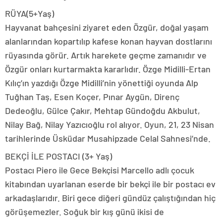
RÜYA(5+Yaş)
Hayvanat bahçesini ziyaret eden Özgür, doğal yaşam
alanlarından kopartılıp kafese konan hayvan dostlarını
rüyasında görür. Artık harekete geçme zamanıdır ve
Özgür onları kurtarmakta kararlıdır. Özge Midilli-Ertan
Kılıç’ın yazdığı Özge Midilli’nin yönettiği oyunda Alp
Tuğhan Taş, Esen Koçer, Pınar Aygün, Direnç
Dedeoğlu, Gülce Çakır, Mehtap Gündoğdu Akbulut,
Nilay Bağ, Nilay Yazıcıoğlu rol alıyor. Oyun, 21, 23 Nisan
tarihlerinde Üsküdar Musahipzade Celal Sahnesi’nde.
BEKÇİ İLE POSTACI (3+ Yaş)
Postacı Piero ile Gece Bekçisi Marcello adlı çocuk
kitabından uyarlanan eserde bir bekçi ile bir postacı ev
arkadaşlarıdır. Biri gece diğeri gündüz çalıştığından hiç
görüşemezler. Soğuk bir kış günü ikisi de