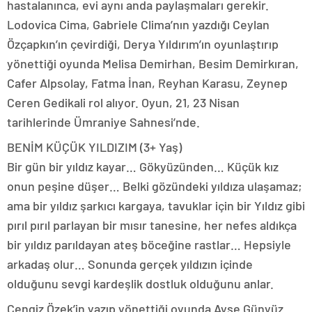
hastalanınca, evi aynı anda paylaşmaları gerekir.
Lodovica Cima, Gabriele Clima’nın yazdığı Ceylan
Özçapkın’ın çevirdiği, Derya Yıldırım’ın oyunlaştırıp
yönettiği oyunda Melisa Demirhan, Besim Demirkıran,
Cafer Alpsolay, Fatma İnan, Reyhan Karasu, Zeynep
Ceren Gedikali rol alıyor. Oyun, 21, 23 Nisan
tarihlerinde Ümraniye Sahnesi’nde.
BENİM KÜÇÜK YILDIZIM (3+ Yaş)
Bir gün bir yıldız kayar… Gökyüzünden… Küçük kız
onun peşine düşer… Belki gözündeki yıldıza ulaşamaz;
ama bir yıldız şarkıcı kargaya, tavuklar için bir Yıldız gibi
pırıl pırıl parlayan bir mısır tanesine, her nefes aldıkça
bir yıldız parıldayan ateş böceğine rastlar… Hepsiyle
arkadaş olur… Sonunda gerçek yıldızın içinde
olduğunu sevgi kardeşlik dostluk olduğunu anlar.
Cengiz Özek’in yazıp yönettiği oyunda Ayşe Günyüz