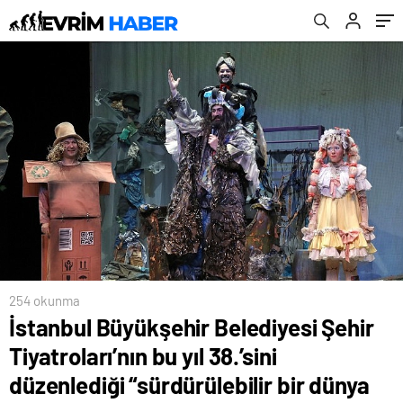
“sürdürülebilir bir dünya için” 21 Nisan 2024
Pazar günü 12.00’de başlıyor
254 okunma
İstanbul Büyükşehir Belediyesi Şehir
Tiyatroları’nın bu yıl 38.’sini
düzenlediği “sürdürülebilir bir dünya