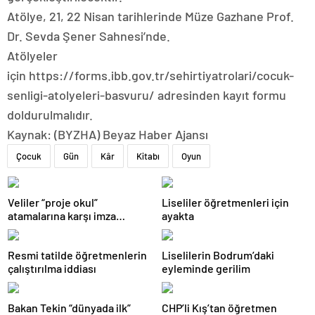
Atölye, 21, 22 Nisan tarihlerinde Müze Gazhane Prof.
Dr. Sevda Şener Sahnesi’nde.
Atölyeler
için https://forms.ibb.gov.tr/sehirtiyatrolari/cocuk-
senligi-atolyeleri-basvuru/ adresinden kayıt formu
doldurulmalıdır.
Kaynak: (BYZHA) Beyaz Haber Ajansı
Çocuk
Gün
Kâr
Kitabı
Oyun
Veliler “proje okul”
Liseliler öğretmenleri için
atamalarına karşı imza
ayakta
kampanyası başlattı
Resmi tatilde öğretmenlerin
Liselilerin Bodrum’daki
çalıştırılma iddiası
eyleminde gerilim
Bakan Tekin “dünyada ilk”
CHP’li Kış’tan öğretmen