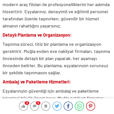
modern araç filoları ile profesyonelliklerini her adımda
hissettirir. Eşyalarınız, deneyimli ve eğitimli personel
tarafından özenle taşınırken, güvenilir bir hizmet
almanın rahatlığını yaşarsınız.
Detaylı Planlama ve Organizasyon:
Taşınma süreci, titiz bir planlama ve organizasyon
gerektirir. Muğla evden eve nakliyat firmaları, taşınma
öncesinde detaylı bir plan yaparak, her aşamayı
önceden belirler. Bu planlama, eşyalarınızın sorunsuz
bir şekilde taşınmasını sağlar.
Ambalaj ve Paketleme Hizmetleri:
Eşyalarınızın güvenliği için ambalaj ve paketleme
işlemleri büyük önem taşır. Muğla nakliyat firmaları,
0
0
özel paketleme malzemeleri kullanarak, kırılacak
eşyalarınızı koruma altına alır. Mobilyalarınız ise özel