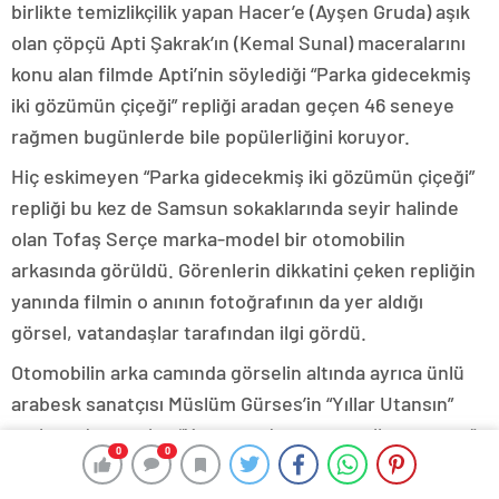
birlikte temizlikçilik yapan Hacer’e (Ayşen Gruda) aşık
olan çöpçü Apti Şakrak’ın (Kemal Sunal) maceralarını
konu alan filmde Apti’nin söylediği “Parka gidecekmiş
iki gözümün çiçeği” repliği aradan geçen 46 seneye
rağmen bugünlerde bile popülerliğini koruyor.
Hiç eskimeyen “Parka gidecekmiş iki gözümün çiçeği”
repliği bu kez de Samsun sokaklarında seyir halinde
olan Tofaş Serçe marka-model bir otomobilin
arkasında görüldü. Görenlerin dikkatini çeken repliğin
yanında filmin o anının fotoğrafının da yer aldığı
görsel, vatandaşlar tarafından ilgi gördü.
Otomobilin arka camında görselin altında ayrıca ünlü
arabesk sanatçısı Müslüm Gürses’in “Yıllar Utansın”
şarkısında yer alan “Yaşanmadan geçen yıllar utansın”
0
0
sözü de yer aldı. – SAMSUN