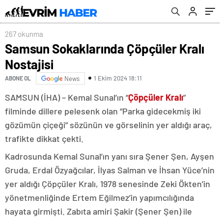
267 okunma
Samsun Sokaklarında Çöpçüler Kralı
Nostajisi
1 Ekim 2024 18:11
ABONE OL
News
SAMSUN (İHA) – Kemal Sunal’ın “
Çöpçüler Kralı
”
filminde dillere pelesenk olan “Parka gidecekmiş iki
gözümün çiçeği” sözünün ve görselinin yer aldığı araç,
trafikte dikkat çekti.
Kadrosunda Kemal Sunal’ın yanı sıra Şener Şen, Ayşen
Gruda, Erdal Özyağcılar, İlyas Salman ve İhsan Yüce’nin
yer aldığı Çöpçüler Kralı, 1978 senesinde Zeki Ökten’in
yönetmenliğinde Ertem Eğilmez’in yapımcılığında
hayata girmişti. Zabıta amiri Şakir (Şener Şen) ile