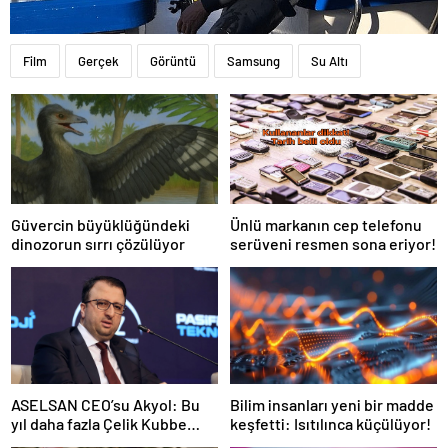
Film
Gerçek
Görüntü
Samsung
Su Altı
Güvercin büyüklüğündeki
Ünlü markanın cep telefonu
dinozorun sırrı çözülüyor
serüveni resmen sona eriyor!
Bilim insanları yeni bir madde
ASELSAN CEO’su Akyol: Bu
keşfetti: Isıtılınca küçülüyor!
yıl daha fazla Çelik Kubbe
bileşenini envantere