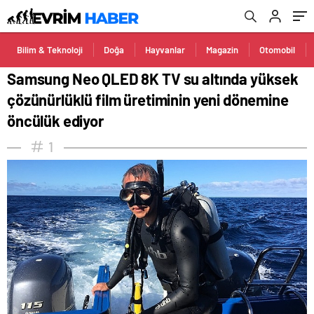
öncülük ediyor
Bilim & Teknoloji
Doğa
Hayvanlar
Magazin
Otomobil
Samsung Neo QLED 8K TV su altında yüksek
çözünürlüklü film üretiminin yeni dönemine
öncülük ediyor
1