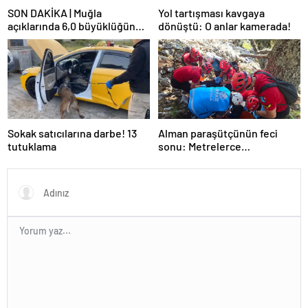
SON DAKİKA | Muğla
Yol tartışması kavgaya
açıklarında 6,0 büyüklüğünde
dönüştü: O anlar kamerada!
deprem
Sokak satıcılarına darbe! 13
Alman paraşütçünün feci
tutuklama
sonu: Metrelerce
yükseklikten kayalıklara
düştü!