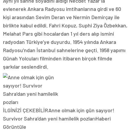
Aynı yıl sahne soyadını aldığı Necdet Yazar’la
evlenerek Ankara Radyosu imtihanlarına girdi ve 60
kişi arasından Sevim Deran ve Nermin Demirçay ile
birlikte kabul edildi. Fahri Kopuz, Suphi Ziya Özbekkan,
Melahat Pars gibi hocalardan 1 yıl ders alıp ismini
radyodan Türkiye’ye duyurdu. 1954 yılında Ankara
Radyosu’ndan İstanbul sahnelerine geçti. 1958 yapımı
Günah Yolcuları filminden itibaren birçok filmde
şarkılar seslendirdi.
İLGİNİZİ ÇEKEBİLİR
Anne olmak için gün sayıyor!
Survivor Sahra’dan yeni hamilelik pozları
Haberi
Görüntüle