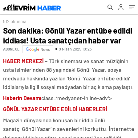
512 okunma
Son dakika: Gönül Yazar entübe edildi
iddiası! Usta sanatçıdan haber var
9 Nisan 2025 19:23
ABONE OL
News
HABER MERKEZİ
– Türk sineması ve sanat müziğinin
usta isimlerinden 88 yaşındaki Gönül Yazar, sosyal
medyada hakkında yazılan ‘Gönül Yazar entübe edildi’
iddialarıyla ilgili sosyal medyadan bir açıklama paylaştı.
Haberin Devamı
class=’medyanet-inline-adv’>
GÖNÜL YAZAR ENTÜBE EDİLDİ HABERLERİ
Magazin dünyasında konuşan bir iddia ünlü
sanatçı Gönül Yazar’ın sevenlerini korkuttu. İnternette
dolaşan iddialara göre, sanatçının entübe edildiği