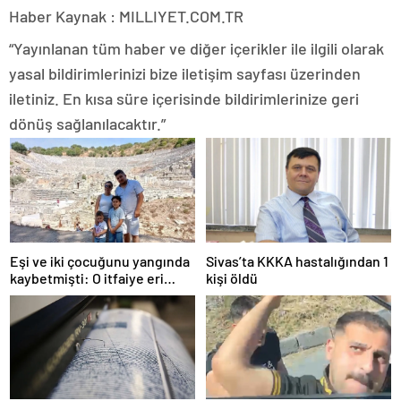
Haber Kaynak : MILLIYET.COM.TR
“Yayınlanan tüm haber ve diğer içerikler ile ilgili olarak
yasal bildirimlerinizi bize iletişim sayfası üzerinden
iletiniz. En kısa süre içerisinde bildirimlerinize geri
dönüş sağlanılacaktır.”
Eşi ve iki çocuğunu yangında
Sivas’ta KKKA hastalığından 1
kaybetmişti: O itfaiye eri
kişi öldü
tutuklandı! İfadesi ortaya
çıktı