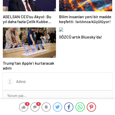
Bilim insanları yeni bir madde
ASELSAN CEO’su Akyol: Bu
keşfetti: Isıtılınca küçülüyor!
yıl daha fazla Çelik Kubbe
bileşenini envantere
vereceğiz
SÖZCÜ artık Bluesky’da!
Trump’tan Apple’ı kurtaracak
adım
0
0