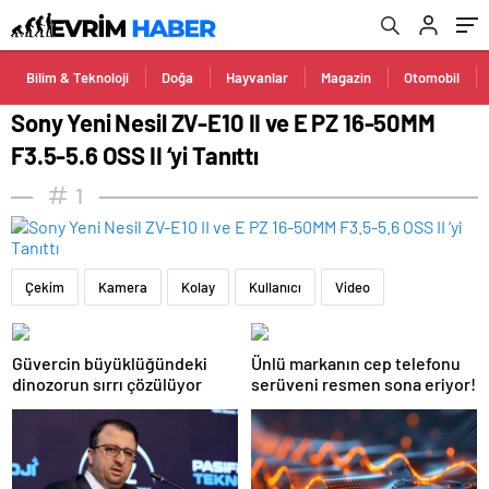
Bilim & Teknoloji
Doğa
Hayvanlar
Magazin
Otomobil
Sony Yeni Nesil ZV-E10 II ve E PZ 16-50MM
F3.5-5.6 OSS II ‘yi Tanıttı
1
Çekim
Kamera
Kolay
Kullanıcı
Video
Güvercin büyüklüğündeki
Ünlü markanın cep telefonu
dinozorun sırrı çözülüyor
serüveni resmen sona eriyor!