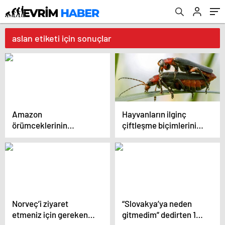
aslan etiketi için sonuçlar
Amazon
Hayvanların ilginç
örümceklerinin
çiftleşme biçimlerini
esrarengiz dünyalarına
National Geographic
gitmeye hazır olun.
görüntüledi.
Norveç’i ziyaret
“Slovakya’ya neden
etmeniz için gereken
gitmedim” dedirten 12