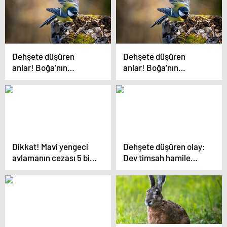
Dehşete düşüren
Dehşete düşüren
anlar! Boğa’nın
anlar! Boğa’nın
gazabına uğradı…
gazabına uğradı…
Dikkat! Mavi yengeci
Dehşete düşüren olay:
avlamanın cezası 5 bin
Dev timsah hamile
TL
kadını yedi!