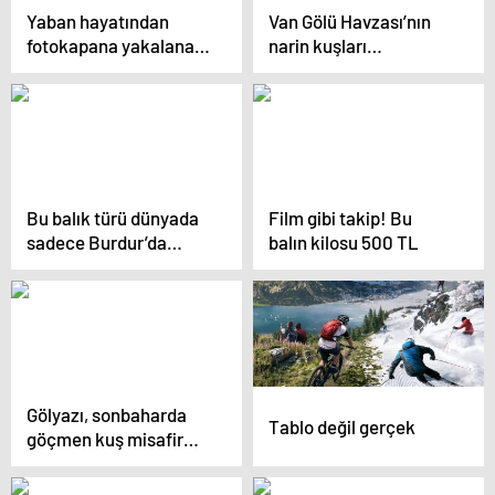
Yaban hayatından
Van Gölü Havzası’nın
fotokapana yakalanan
narin kuşları
anlar hayrete düşürdü
flamingolar
Bu balık türü dünyada
Film gibi takip! Bu
sadece Burdur’da
balın kilosu 500 TL
yaşıyor! Nesli
tükenmek üzere
Gölyazı, sonbaharda
Tablo değil gerçek
göçmen kuş misafir
ediyor