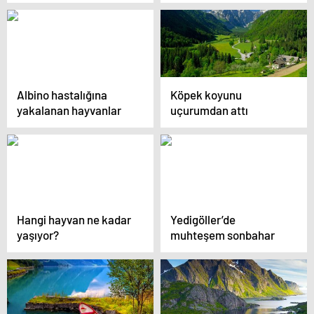
25 sebep
fotoğraf
Albino hastalığına
Köpek koyunu
yakalanan hayvanlar
uçurumdan attı
Hangi hayvan ne kadar
Yedigöller’de
yaşıyor?
muhteşem sonbahar