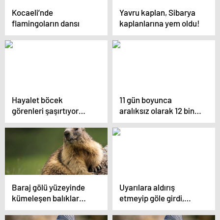
Kocaeli’nde
Yavru kaplan, Sibarya
flamingoların dansı
kaplanlarına yem oldu!
Hayalet böcek
11 gün boyunca
görenleri şaşırtıyor…
aralıksız olarak 12 bin
kilometre uçtu
Baraj gölü yüzeyinde
Uyarılara aldırış
kümeleşen balıklar
etmeyip göle girdi,
şaşırttı
timsaha yem oldu