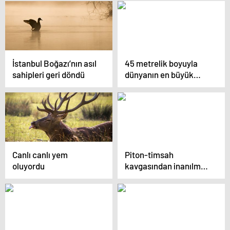
İstanbul Boğazı’nın asıl
45 metrelik boyuyla
sahipleri geri döndü
dünyanın en büyük
canlısı, canlı olarak
bulundu!
Canlı canlı yem
Piton-timsah
oluyordu
kavgasından inanılmaz
görüntüler