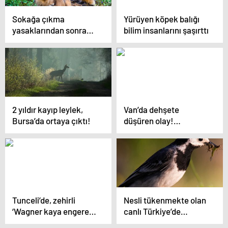
Sokağa çıkma
Yürüyen köpek balığı
yasaklarından sonra
bilim insanlarını şaşırttı
köpek satışları arttı
2 yıldır kayıp leylek,
Van’da dehşete
Bursa’da ortaya çıktı!
düşüren olay!
Tonlarcası kurtarıldı
Tunceli’de, zehirli
Nesli tükenmekte olan
‘Wagner kaya engereği’
canlı Türkiye’de
bulundu!
bulundu