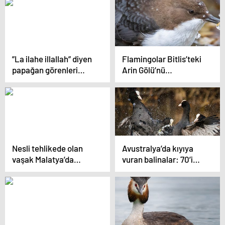
”La ilahe illallah” diyen
Flamingolar Bitlis’teki
papağan görenleri
Arin Gölü’nü
hayrete düşürüyor
renklendirdi
Nesli tehlikede olan
Avustralya’da kıyıya
vaşak Malatya’da
vuran balinalar: 70’i
görüntülendi
kurtarıldı, 380’i öldü