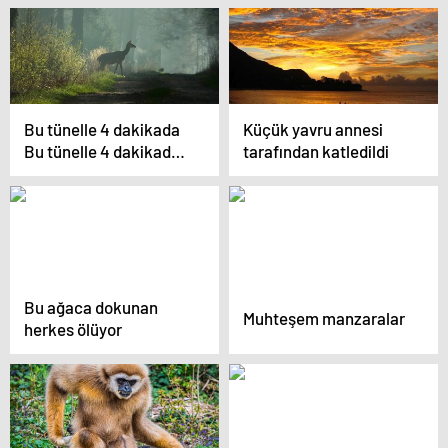
Bu tünelle 4 dakikada
Küçük yavru annesi
Bu tünelle 4 dakikada
tarafından katledildi
“iklim” değişecek
Bu ağaca dokunan
Muhteşem manzaralar
herkes ölüyor