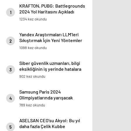
KRAFTON, PUBG: Battlegrounds
2024 Yol Haritasını Açıkladı
1
1234 kez okundu
Yandex Araştırmaları LLM’leri
Sıkıştırmak İçin Yeni Yöntemler
2
Geliştirerek Yapay Zeka Dağıtım
1098 kez okundu
Maliyetlerini 8 Kata Kadar Azalttı
Siber güvenlik uzmanları, bilgi
eksikliğinin iş yerinde hatalara
3
yol açtığını itiraf ediyor
902 kez okundu
Samsung Paris 2024
Olimpiyatlarında yarışacak
4
sporcular, Galaxy Z Flip6
789 kez okundu
Olimpiyat Özel Sürümü ile
performans gösterecek
ASELSAN CEO’su Akyol: Bu yıl
daha fazla Çelik Kubbe
5