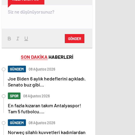
GÖNDER
SON DAKİKA
HABERLERİ
GÜNDEM
08 Ağustos 2026
Joe Biden 6 aylık hedeflerini açıkladı.
Senato buz gibi…
SPOR
08 Ağustos 2026
En fazla kızaran takım Antalyaspor!
Tam 5 futbolcu….
GÜNDEM
08 Ağustos 2026
Norweç silahlı kuvvetleri kadınlardan