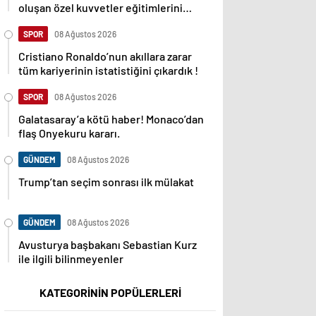
oluşan özel kuvvetler eğitimlerini
başlattı.
SPOR
08 Ağustos 2026
Cristiano Ronaldo’nun akıllara zarar
tüm kariyerinin istatistiğini çıkardık !
SPOR
08 Ağustos 2026
Galatasaray’a kötü haber! Monaco’dan
flaş Onyekuru kararı.
GÜNDEM
08 Ağustos 2026
Trump’tan seçim sonrası ilk mülakat
GÜNDEM
08 Ağustos 2026
Avusturya başbakanı Sebastian Kurz
ile ilgili bilinmeyenler
KATEGORİNİN POPÜLERLERİ