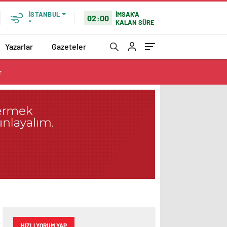
İMSAK'A
İSTANBUL
02:00
KALAN SÜRE
°
Yazarlar
Gazeteler
r
HIZLI YORUM YAP