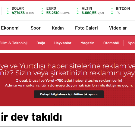
DOLAR
EURO
ALTIN
BITCOIN
47,7436
55,2510
6.660,55
%
0.18%
0.32%
2,59
Ekonomi
Spor
Kadın
Foto Galeri
Videolar
Bilim & Teknoloji
Doğa
Hayvanlar
Magazin
Otomobil
Spo
ir dev takıldı