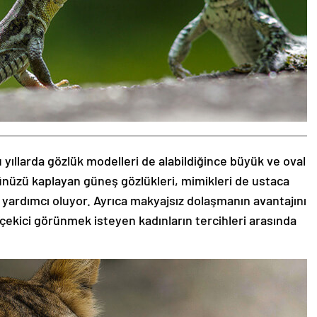
 yıllarda gözlük modelleri de alabildiğince büyük ve oval
zünüzü kaplayan güneş gözlükleri, mimikleri de ustaca
 yardımcı oluyor. Ayrıca makyajsız dolaşmanın avantajını
 çekici görünmek isteyen kadınların tercihleri arasında