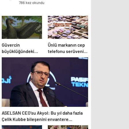
bileşenini envantere vereceğiz
786 kez okundu
Güvercin
Ünlü markanın cep
büyüklüğündeki
telefonu serüveni
dinozorun sırrı
resmen sona
çözülüyor
eriyor!
ASELSAN CEO’su Akyol: Bu yıl daha fazla
Çelik Kubbe bileşenini envantere
vereceğiz