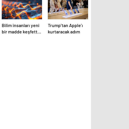
Bilim insanları yeni
Trump’tan Apple’ı
bir madde keşfetti:
kurtaracak adım
Isıtılınca küçülüyor!