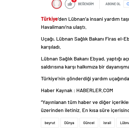
0
BEĞENDİM
ABONE OL
Türkiye
‘den Lübnan’a insani yardım ta
Havalimanı’na ulaştı.
Uçağı, Lübnan Sağlık Bakanı Firas el-Eb
karşıladı.
Lübnan Sağlık Bakanı Ebyad, yaptığı açı
saldırısına karşı halkımıza bir dayanışm
Türkiye’nin gönderdiği yardım uçağında
Haber Kaynak : HABERLER.COM
“Yayınlanan tüm haber ve diğer içerikler i
üzerinden iletiniz. En kısa süre içerisin
beyrut
Dünya
Güncel
israil
Lübn