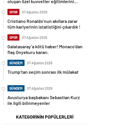
oluşan özel kuvvetler eğitimlerini
başlattı.
SPOR
07 Ağustos 2026
Cristiano Ronaldo’nun akıllara zarar
tüm kariyerinin istatistiğini çıkardık !
SPOR
07 Ağustos 2026
Galatasaray’a kötü haber! Monaco’dan
flaş Onyekuru kararı.
GÜNDEM
07 Ağustos 2026
Trump’tan seçim sonrası ilk mülakat
GÜNDEM
07 Ağustos 2026
Avusturya başbakanı Sebastian Kurz
ile ilgili bilinmeyenler
KATEGORİNİN POPÜLERLERİ