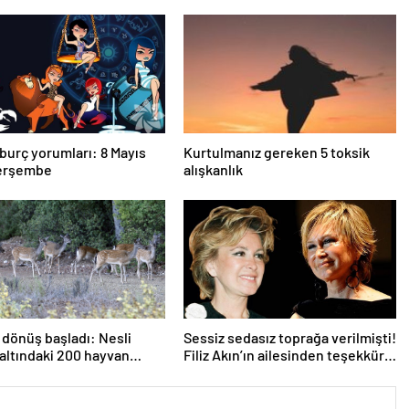
burç yorumları: 8 Mayıs
Kurtulmanız gereken 5 toksik
erşembe
alışkanlık
dönüş başladı: Nesli
Sessiz sedasız toprağa verilmişti!
 altındaki 200 hayvan
Filiz Akın’ın ailesinden teşekkür
bırakıldı
mesajı