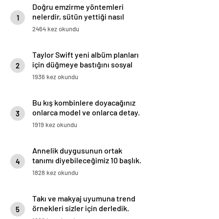
Doğru emzirme yöntemleri
nelerdir, sütün yettiği nasıl
1
anlaşılır?
2464 kez okundu
Taylor Swift yeni albüm planları
için düğmeye bastığını sosyal
2
medyadan duyurdu!
1936 kez okundu
Bu kış kombinlere doyacağınız
onlarca model ve onlarca detay.
3
1919 kez okundu
Annelik duygusunun ortak
tanımı diyebileceğimiz 10 başlık.
4
1828 kez okundu
Takı ve makyaj uyumuna trend
örnekleri sizler için derledik.
5