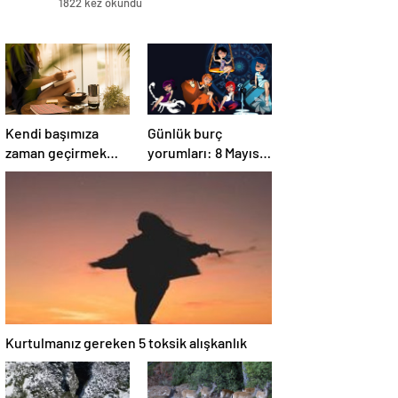
1822 kez okundu
Kendi başımıza
Günlük burç
zaman geçirmek
yorumları: 8 Mayıs
psikolojimize nasıl
2025 Perşembe
iyi gelir?
Kurtulmanız gereken 5 toksik alışkanlık