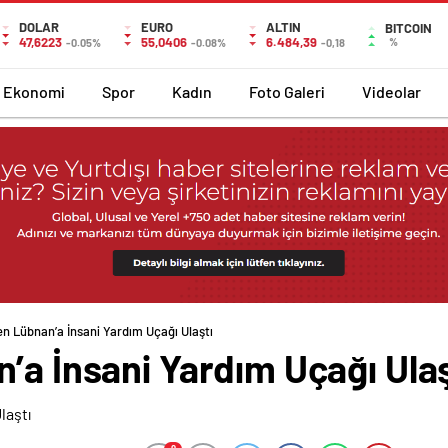
DOLAR
EURO
ALTIN
BITCOIN
47,6223
55,0406
6.484,39
%
-0.05%
-0.08%
-0,18
Ekonomi
Spor
Kadın
Foto Galeri
Videolar
en Lübnan’a İnsani Yardım Uçağı Ulaştı
’a İnsani Yardım Uçağı Ulaş