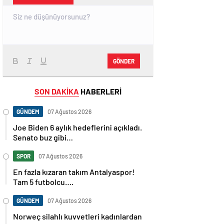
GÖNDER
SON DAKİKA
HABERLERİ
GÜNDEM
07 Ağustos 2026
Joe Biden 6 aylık hedeflerini açıkladı.
Senato buz gibi…
SPOR
07 Ağustos 2026
En fazla kızaran takım Antalyaspor!
Tam 5 futbolcu….
GÜNDEM
07 Ağustos 2026
Norweç silahlı kuvvetleri kadınlardan