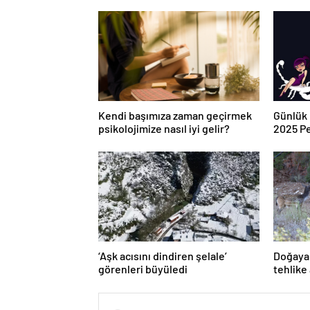
Kendi başımıza zaman geçirmek
Günlük 
psikolojimize nasıl iyi gelir?
2025 P
‘Aşk acısını dindiren şelale’
Doğaya 
görenleri büyüledi
tehlike
doğaya 