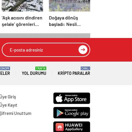
‘Aşk acısını dindiren
Doğaya dönüş
şelale’ görenleri
başladı: Nesli
büyüledi
tehlike altındaki
200 hayvan doğaya
bırakıldı
KONOMİ
TRAFİK
CANLI
TELER
YOL DURUMU
KRIPTO PARALAR
Üye Giriş
Üye Kayıt
Şifremi Unuttum