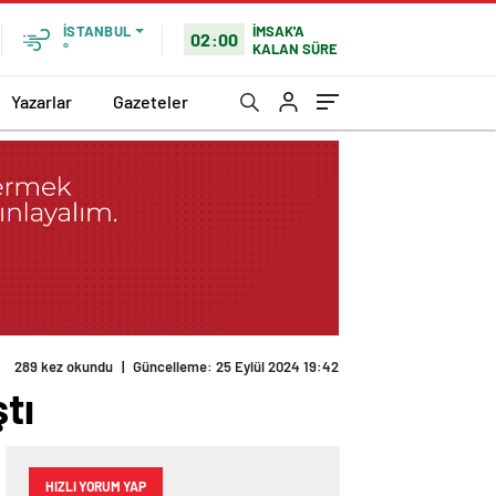
İMSAK'A
İSTANBUL
02:00
KALAN SÜRE
°
Yazarlar
Gazeteler
289 kez okundu
|
Güncelleme: 25 Eylül 2024 19:42
tı
HIZLI YORUM YAP