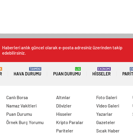
Haberleri anlık güncel olarak e-posta adresiniz üzerinden takip
edebilirsiniz.
K
TAHMİNİ
LİG
EKONOMİ
E
R
HAVA DURUMU
PUAN DURUMU
HISSELER
PARI
Canlı Borsa
Altınlar
Foto Galeri
Namaz Vakitleri
Dövizler
Video Galeri
Puan Durumu
Hisseler
Yazarlar
Örnek Burç Yorumu
Kripto Paralar
Gazeteler
Pariteler
Sıcak Haber