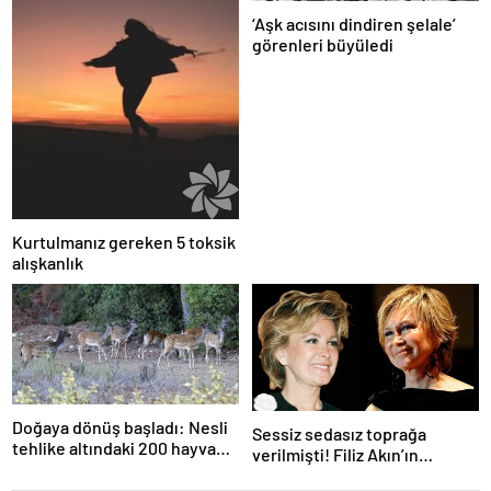
‘Aşk acısını dindiren şelale’
görenleri büyüledi
Kurtulmanız gereken 5 toksik
alışkanlık
Doğaya dönüş başladı: Nesli
Sessiz sedasız toprağa
tehlike altındaki 200 hayvan
verilmişti! Filiz Akın’ın
doğaya bırakıldı
ailesinden teşekkür mesajı