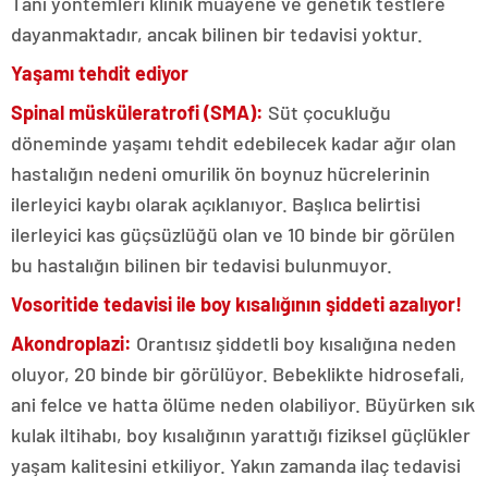
Tanı yöntemleri klinik muayene ve genetik testlere
dayanmaktadır, ancak bilinen bir tedavisi yoktur.
Yaşamı tehdit ediyor
Spinal müsküleratrofi (SMA):
Süt çocukluğu
döneminde yaşamı tehdit edebilecek kadar ağır olan
hastalığın nedeni omurilik ön boynuz hücrelerinin
ilerleyici kaybı olarak açıklanıyor. Başlıca belirtisi
ilerleyici kas güçsüzlüğü olan ve 10 binde bir görülen
bu hastalığın bilinen bir tedavisi bulunmuyor.
Vosoritide tedavisi ile boy kısalığının şiddeti azalıyor!
Akondroplazi:
Orantısız şiddetli boy kısalığına neden
oluyor, 20 binde bir görülüyor. Bebeklikte hidrosefali,
ani felce ve hatta ölüme neden olabiliyor. Büyürken sık
kulak iltihabı, boy kısalığının yarattığı fiziksel güçlükler
yaşam kalitesini etkiliyor. Yakın zamanda ilaç tedavisi