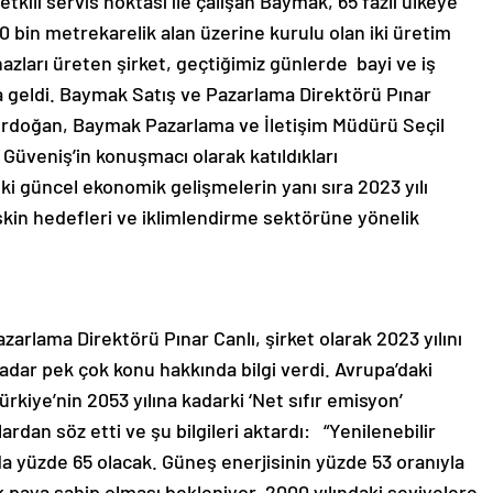
tkili servis noktası ile çalışan Baymak, 65 fazlı ülkeye
0 bin metrekarelik alan üzerine kurulu olan iki üretim
azları üreten şirket, geçtiğimiz günlerde bayi ve iş
aya geldi. Baymak Satış ve Pazarlama Direktörü Pınar
rdoğan, Baymak Pazarlama ve İletişim Müdürü Seçil
Güveniş’in konuşmacı olarak katıldıkları
i güncel ekonomik gelişmelerin yanı sıra 2023 yılı
işkin hedefleri ve iklimlendirme sektörüne yönelik
rlama Direktörü Pınar Canlı, şirket olarak 2023 yılını
kadar pek çok konu hakkında bilgi verdi. Avrupa’daki
kiye’nin 2053 yılına kadarki ‘Net sıfır emisyon’
dan söz etti ve şu bilgileri aktardı: “Yenilenebilir
da yüzde 65 olacak. Güneş enerjisinin yüzde 53 oranıyla
k paya sahip olması bekleniyor. 2000 yılındaki seviyelere