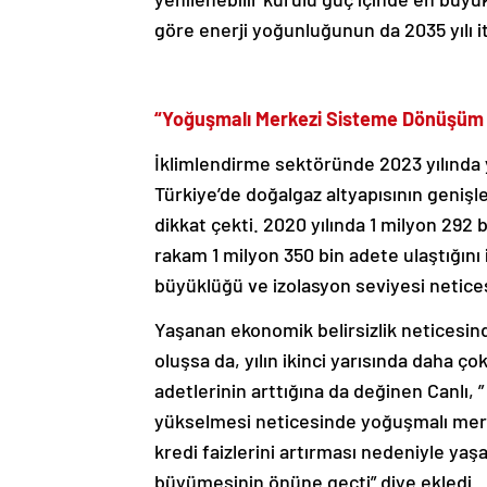
göre enerji yoğunluğunun da 2035 yılı i
“Yoğuşmalı Merkezi Sisteme Dönüşüm P
İklimlendirme sektöründe 2023 yılında y
Türkiye’de doğalgaz altyapısının genişl
dikkat çekti. 2020 yılında 1 milyon 292 
rakam 1 milyon 350 bin adete ulaştığını 
büyüklüğü ve izolasyon seviyesi netice
Yaşanan ekonomik belirsizlik neticesind
oluşsa da, yılın ikinci yarısında daha ço
adetlerinin arttığına da değinen Canlı, ”
yükselmesi neticesinde yoğuşmalı merk
kredi faizlerini artırması nedeniyle ya
büyümesinin önüne geçti” diye ekledi.