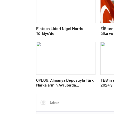
Fintech Lideri Nigel Morris
EİB’ten
Türkiye’de
ülke ve
OPLOG, Almanya Deposuyla Türk
TEB’in 
Markalarının Avrupa’da
2024 yı
Büyümesine Destek Oluyor
devam e