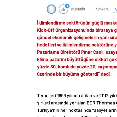
0
BEĞENDİM
ABONE OL
İklimlendirme sektörünün güçlü markası
Kick-Off Organizasyonu’nda biraraya g
güncel ekonomik gelişmelerin yanı sıra 
hedefleri ve iklimlendirme sektörüne y
Pazarlama Direktörü Pınar Canlı, uzaya
klima pazarını büyüttüğüne dikkat çe
yüzde 30, kombide yüzde 20, ısı pompas
üzerinde bir büyüme gösterdi” dedi.
Temelleri 1969 yılında atılan ve 2012 yıl
şirketi arasında yer alan BDR Thermea
Türkiye’nin her noktasında faaliyetleri