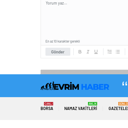
En az 10 karakter gerekli
Gönder
CANLI
ANLIK
GÜNLÜ
BORSA
NAMAZ VAKITLERI
GAZETELE