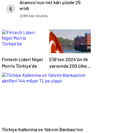
Aramco’nun net kârı yüzde 25
eridi
5
2288 kez okundu
Fintech Lideri Nigel
EİB’ten 2024’ün ilk
Morris Türkiye’de
yarısında 200 ülke
ve bölgeye ihracat
Türkiye Kalkınma ve Yatırım Bankası’nın