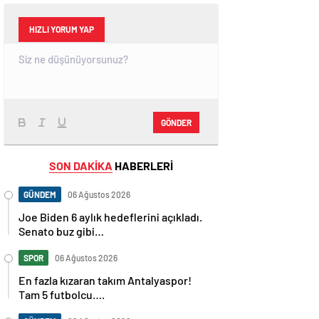
HIZLI YORUM YAP
GÖNDER
SON DAKİKA
HABERLERİ
GÜNDEM
06 Ağustos 2026
Joe Biden 6 aylık hedeflerini açıkladı.
Senato buz gibi…
SPOR
06 Ağustos 2026
En fazla kızaran takım Antalyaspor!
Tam 5 futbolcu….