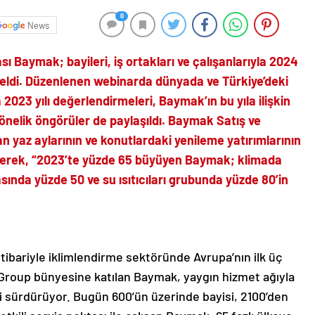
0
News
 Baymak; bayileri, iş ortakları ve çalışanlarıyla 2024
eldi. Düzenlenen webinarda dünyada ve Türkiye’deki
2023 yılı değerlendirmeleri, Baymak’ın bu yıla ilişkin
önelik öngörüler de paylaşıldı. Baymak Satış ve
n yaz aylarının ve konutlardaki yenileme yatırımlarının
kerek, “2023’te yüzde 65 büyüyen Baymak; klimada
ında yüzde 50 ve su ısıtıcıları grubunda yüzde 80’in
ı itibariyle iklimlendirme sektöründe Avrupa’nın ilk üç
 Group bünyesine katılan Baymak, yaygın hizmet ağıyla
ni sürdürüyor. Bugün 600’ün üzerinde bayisi, 2100’den