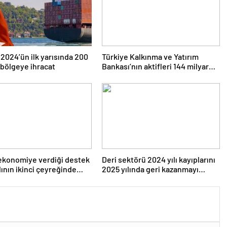
 2024’ün ilk yarısında 200
Türkiye Kalkınma ve Yatırım
 bölgeye ihracat
Bankası’nın aktifleri 144 milyar
TL’ye ulaştı
ekonomiye verdiği destek
Deri sektörü 2024 yılı kayıplarını
lının ikinci çeyreğinde
2025 yılında geri kazanmayı
tti
hedefliyor