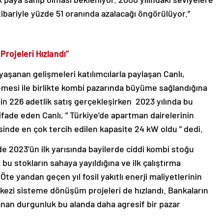
tibariyle yüzde 51 oranında azalacağı öngörülüyor.”
rojeleri Hızlandı”
aşanan gelişmeleri katılımcılarla paylaşan Canlı,
emesi ile birlikte kombi pazarında büyüme sağlandığına
bin 226 adetlik satış gerçekleşirken 2023 yılında bu
ifade eden Canlı, ” Türkiye’de apartman dairelerinin
sinde en çok tercih edilen kapasite 24 kW oldu ” dedi.
e 2023’ün ilk yarısında bayilerde ciddi kombi stoğu
k bu stokların sahaya yayıldığına ve ilk çalıştırma
 Öte yandan geçen yıl fosil yakıtlı enerji maliyetlerinin
ezi sisteme dönüşüm projeleri de hızlandı. Bankaların
şanan durgunluk bu alanda daha agresif bir pazar