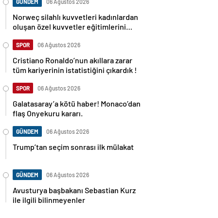
GÜNDEM
06 Ağustos 2026
Norweç silahlı kuvvetleri kadınlardan
oluşan özel kuvvetler eğitimlerini
başlattı.
SPOR
06 Ağustos 2026
Cristiano Ronaldo’nun akıllara zarar
tüm kariyerinin istatistiğini çıkardık !
SPOR
06 Ağustos 2026
Galatasaray’a kötü haber! Monaco’dan
flaş Onyekuru kararı.
GÜNDEM
06 Ağustos 2026
Trump’tan seçim sonrası ilk mülakat
GÜNDEM
06 Ağustos 2026
Avusturya başbakanı Sebastian Kurz
ile ilgili bilinmeyenler