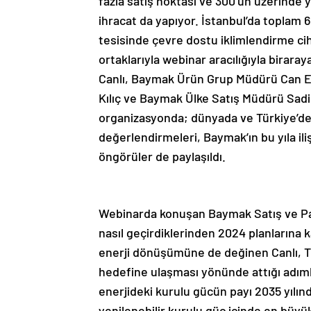
fazla satış noktası ve 300’ün üzerinde ye
ihracat da yapıyor. İstanbul’da toplam 6
tesisinde çevre dostu iklimlendirme cih
ortaklarıyla webinar aracılığıyla birar
Canlı, Baymak Ürün Grup Müdürü Can E
Kılıç ve Baymak Ülke Satış Müdürü Sadi 
organizasyonda; dünyada ve Türkiye’dek
değerlendirmeleri, Baymak’ın bu yıla il
öngörüler de paylaşıldı.
Webinarda konuşan Baymak Satış ve Paza
nasıl geçirdiklerinden 2024 planlarına 
enerji dönüşümüne de değinen Canlı, Tür
hedefine ulaşması yönünde attığı adımlar
enerjideki kurulu gücün payı 2035 yılın
yenilenebilir kurulu güç içinde en büyü