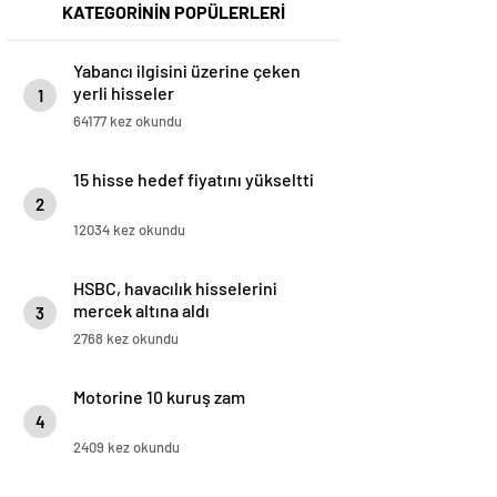
KATEGORİNİN POPÜLERLERİ
Yabancı ilgisini üzerine çeken
yerli hisseler
1
64177 kez okundu
15 hisse hedef fiyatını yükseltti
2
12034 kez okundu
HSBC, havacılık hisselerini
mercek altına aldı
3
2768 kez okundu
Motorine 10 kuruş zam
4
2409 kez okundu