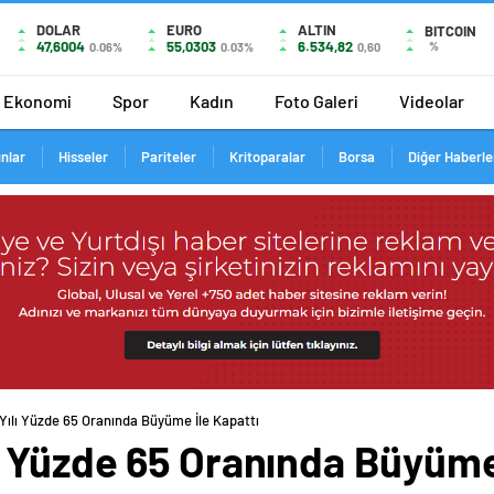
DOLAR
EURO
ALTIN
BITCOIN
47,6004
55,0303
6.534,82
%
0.06%
0.03%
0,60
Ekonomi
Spor
Kadın
Foto Galeri
Videolar
ınlar
Hisseler
Pariteler
Kritoparalar
Borsa
Diğer Haberle
ılı Yüzde 65 Oranında Büyüme İle Kapattı
 Yüzde 65 Oranında Büyüme 