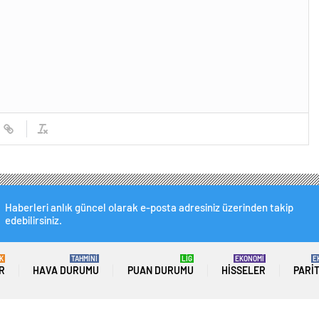
Haberleri anlık güncel olarak e-posta adresiniz üzerinden takip
edebilirsiniz.
K
TAHMİNİ
LİG
EKONOMİ
E
R
HAVA DURUMU
PUAN DURUMU
HISSELER
PARI