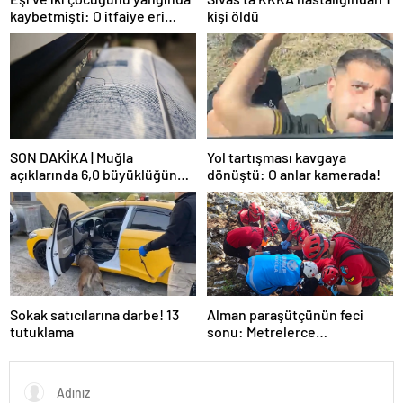
kaybetmişti: O itfaiye eri
kişi öldü
tutuklandı! İfadesi ortaya
çıktı
SON DAKİKA | Muğla
Yol tartışması kavgaya
açıklarında 6,0 büyüklüğünde
dönüştü: O anlar kamerada!
deprem
Sokak satıcılarına darbe! 13
Alman paraşütçünün feci
tutuklama
sonu: Metrelerce
yükseklikten kayalıklara
düştü!