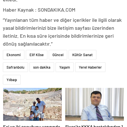
Haber Kaynak : SONDAKIKA.COM
“Yayınlanan tüm haber ve diğer içerikler ile ilgili olarak
yasal bildirimlerinizi bize iletişim sayfası üzerinden
iletiniz. En kısa süre içerisinde bildirimlerinize geri
dönüş sağlanılacaktır.”
Ekonomi
Elif Köse
Güncel
Kültür Sanat
Safranbolu
son dakika
Yaşam
Yerel Haberler
Yılbaşı
Eşi ve iki çocuğunu yangında
Sivas’ta KKKA hastalığından 1