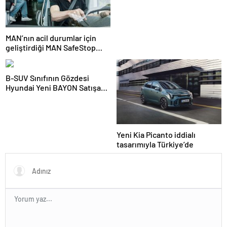
basın toplantısı ile ilk kez
duyurulan Yeni Renault
Duster, Türkiye yollarıyla
buluştu
MAN’nın acil durumlar için
geliştirdiği MAN SafeStop
Assist, otobüs kazalarını
önlemeye yardımcı oluyor
B-SUV Sınıfının Gözdesi
Hyundai Yeni BAYON Satışa
Sunuldu.
Yeni Kia Picanto iddialı
tasarımıyla Türkiye’de