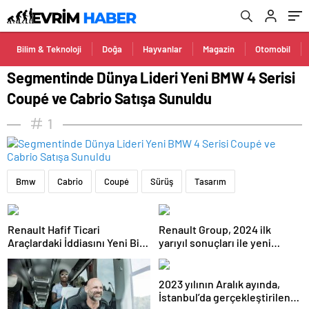
Bilim & Teknoloji
Doğa
Hayvanlar
Magazin
Otomobil
Segmentinde Dünya Lideri Yeni BMW 4 Serisi
Coupé ve Cabrio Satışa Sunuldu
1
Bmw
Cabrio
Coupé
Sürüş
Tasarım
Renault Hafif Ticari
Renault Group, 2024 ilk
Araçlardaki İddiasını Yeni Bir
yarıyıl sonuçları ile yeni
Modelle Pekiştiriyor: Yeni
rekorlar kırmaya ve
Renault Kangoo Multix
performansını geliştirmeye
Satışta
devam ediyor
2023 yılının Aralık ayında,
İstanbul’da gerçekleştirilen